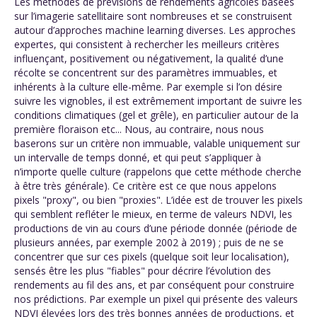
Les méthodes de prévisions de rendements agricoles basées
sur l’imagerie satellitaire sont nombreuses et se construisent
autour d’approches machine learning diverses. Les approches
expertes, qui consistent à rechercher les meilleurs critères
influençant, positivement ou négativement, la qualité d’une
récolte se concentrent sur des paramètres immuables, et
inhérents à la culture elle-même. Par exemple si l’on désire
suivre les vignobles, il est extrêmement important de suivre les
conditions climatiques (gel et grêle), en particulier autour de la
première floraison etc... Nous, au contraire, nous nous
baserons sur un critère non immuable, valable uniquement sur
un intervalle de temps donné, et qui peut s’appliquer à
n’importe quelle culture (rappelons que cette méthode cherche
à être très générale). Ce critère est ce que nous appelons
pixels "proxy", ou bien "proxies". L’idée est de trouver les pixels
qui semblent refléter le mieux, en terme de valeurs NDVI, les
productions de vin au cours d’une période donnée (période de
plusieurs années, par exemple 2002 à 2019) ; puis de ne se
concentrer que sur ces pixels (quelque soit leur localisation),
sensés être les plus "fiables" pour décrire l’évolution des
rendements au fil des ans, et par conséquent pour construire
nos prédictions. Par exemple un pixel qui présente des valeurs
NDVI élevées lors des très bonnes années de productions, et