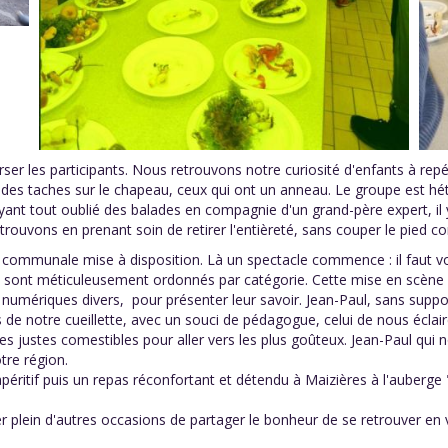
rser les participants. Nous retrouvons notre curiosité d'enfants à repér
 des taches sur le chapeau, ceux qui ont un anneau. Le groupe est hété
 ayant tout oublié des balades en compagnie d'un grand-père expert, il 
rouvons en prenant soin de retirer l'entièreté, sans couper le pied
 communale mise à disposition. Là un spectacle commence : il faut vo
 sont méticuleusement ordonnés par catégorie. Cette mise en scène est
 numériques divers, pour présenter leur savoir. Jean-Paul, sans suppor
 de notre cueillette, avec un souci de pédagogue, celui de nous éclai
les justes comestibles pour aller vers les plus goûteux. Jean-Paul qui
tre région.
ritif puis un repas réconfortant et détendu à Maizières à l'auberge 
 plein d'autres occasions de partager le bonheur de se retrouver en v