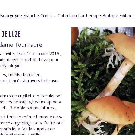
 Bourgogne Franche-Comté - Collection Parthenope-Biotope Éditions
 DE LUZE
Madame Tournadre
 invité, jeudi 10 octobre 2019 ,
de dans la forêt de Luze pour
a mycologie.
ues, munis de paniers,
ont lancés à travers bois avec
permis de cueillette miraculeuse :
« vesses de loup »,beaucoup de «
et …3 « bolets » miniatures .
, mais tout de même heureux de sa
érence« mycologique ». De retour
récié, a fait la surprise de
hampignons (cueillis