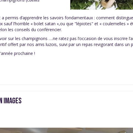
nt a permis d’apprendre les savoirs fondamentaux : comment distinguer
x sauf l’horrible « bolet satan »,ou que "lépiotes" et « coulemelles 
elon les conseils du conférencier.
oir sur les champignons ….ne ratez pas l’occasion de vous inscrire l
itif offert par nos amis luzois, suivi par un repas revigorant dans un pe
’année prochaine !
N IMAGES