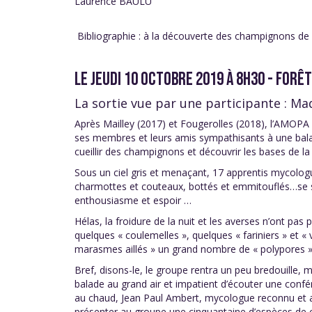
Laurence BAULU
Bibliographie : à la découverte des champignons de
LE JEUDI 10 OCTOBRE 2019 À 8H30 - FORÊT
La sortie vue par une participante : 
Après Mailley (2017) et Fougerolles (2018), l’AMOPA a
ses membres et leurs amis sympathisants à une bala
cueillir des champignons et découvrir les bases de l
Sous un ciel gris et menaçant, 17 apprentis mycolog
charmottes et couteaux, bottés et emmitouflés…se s
enthousiasme et espoir …
Hélas, la froidure de la nuit et les averses n’ont pas 
quelques « coulemelles », quelques « fariniers » et 
marasmes aillés » un grand nombre de « polypores » 
Bref, disons-le, le groupe rentra un peu bredouille
balade au grand air et impatient d’écouter une conf
au chaud, Jean Paul Ambert, mycologue reconnu et app
présenter au groupe une cinquantaine d’espèces de c